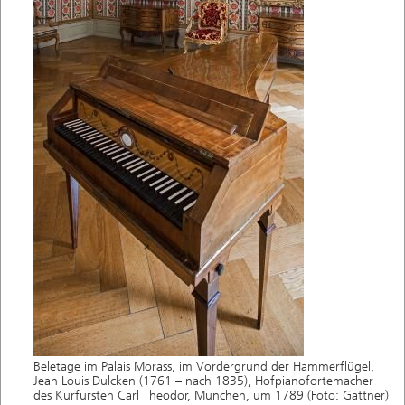
Beletage im Palais Morass, im Vordergrund der Hammerflügel,
Jean Louis Dulcken (1761 – nach 1835), Hofpianofortemacher
des Kurfürsten Carl Theodor, München, um 1789 (Foto: Gattner)