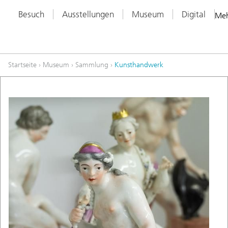
Besuch
Ausstellungen
Museum
Digital
Me
Startseite
›
Museum
›
Sammlung
›
Kunsthandwerk