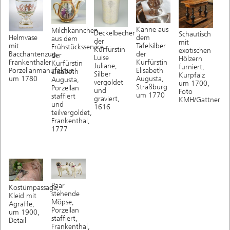
Kanne aus
Milchkännchen
Deckelbecher
Schautisch
dem
Helmvase
aus dem
der
mit
Tafelsilber
mit
Frühstücksservice
Kurfürstin
exotischen
der
Bacchantenzug,
der
Luise
Hölzern
Kurfürstin
Frankenthaler
Kurfürstin
Juliane,
furniert,
Elisabeth
Porzellanmanufaktur,
Elisabeth
Silber
Kurpfalz
Augusta,
um 1780
Augusta,
vergoldet
um 1700,
Straßburg
Porzellan
und
Foto
um 1770
staffiert
graviert,
KMH/Gattner
und
1616
teilvergoldet,
Frankenthal,
1777
Paar
Kostümpassage,
stehende
Kleid mit
Möpse,
Agraffe,
Porzellan
um 1900,
staffiert,
Detail
Frankenthal,