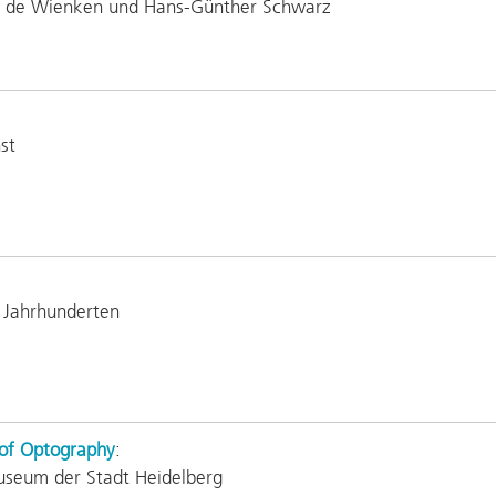
ez de Wienken und Hans-Günther Schwarz
st
 Jahrhunderten
 of Optography
:
useum der Stadt Heidelberg