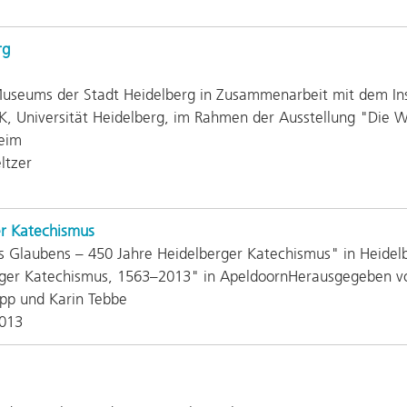
rg
Museums der Stadt Heidelberg in Zusammenarbeit mit dem Inst
 Universität Heidelberg, im Rahmen der Ausstellung "Die Wi
eim
ltzer
er Katechismus
 Glaubens – 450 Jahre Heidelberger Katechismus" in Heidelb
rger Katechismus, 1563–2013" in ApeldoornHerausgegeben v
epp und Karin Tebbe
2013