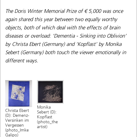
The Doris Winter Memorial Prize of € 5,000 was once
again shared this year between two equally worthy
objects, both of which deal with the effects of brain
diseases or overload: ‘Dementia - Sinking into Oblivion’
by Christa Ebert (Germany) and ‘Kopflast’ by Monika
Sebert (Germany) both touch the viewer emotionally in
different ways.
Monika
Christa Ebert
Sebert (D):
(D): Demenz-
Kopflast
Versinken im
(photo_the
Vergessen
artist)
(photo_Imke
Galipo)