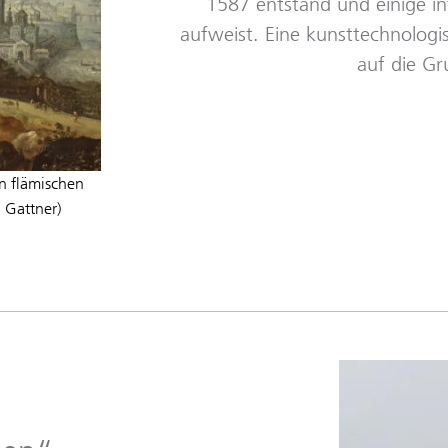
1587 entstand und einige i
aufweist. Eine kunsttechnologi
auf die Gr
n flämischen
 Gattner)